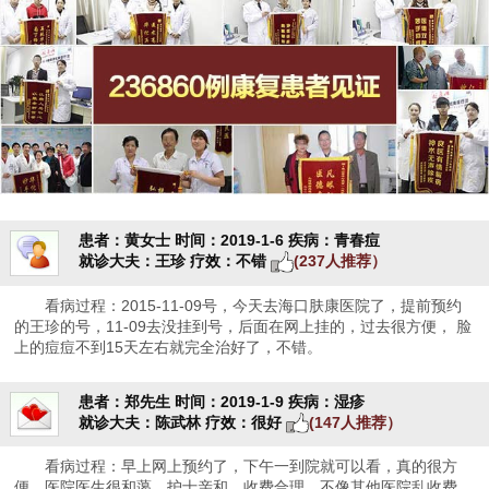
患者：黄女士
时间：2019-1-6
疾病：青春痘
就诊大夫：王珍
疗效：不错
(237人推荐）
看病过程：2015-11-09号，今天去海口肤康医院了，提前预约
的王珍的号，11-09去没挂到号，后面在网上挂的，过去很方便， 脸
上的痘痘不到15天左右就完全治好了，不错。
患者：郑先生
时间：2019-1-9
疾病：湿疹
就诊大夫：陈武林
疗效：很好
(147人推荐）
看病过程：早上网上预约了，下午一到院就可以看，真的很方
便。医院医生很和蔼，护士亲和，收费合理，不像其他医院乱收费。