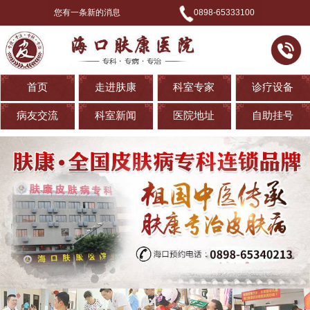
您有一条新的消息
0898-65333100
首页
走进肤康
科室专家
诊疗设备
病友交流
科室新闻
医院地址
自助挂号