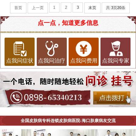
1
2
3
首页
上一页
末页
共
3
页
20
条
点一点，知道更多信息
点我问症状
点我问治疗
点我问费用
点我问专家
全国皮肤病专科连锁皮肤病医院-海口肤康病友交流