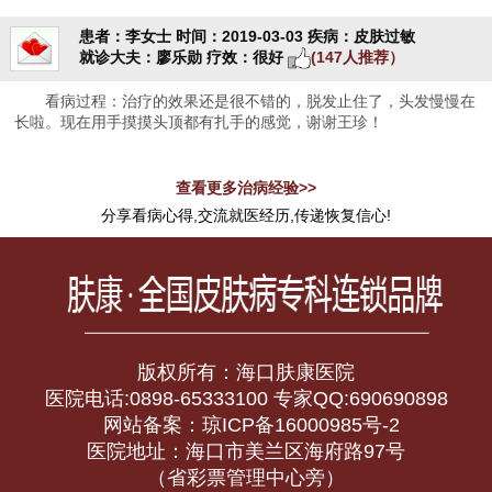
患者：李女士
时间：2019-03-03
疾病：皮肤过敏
就诊大夫：廖乐勋
疗效：很好
(147人推荐）
看病过程：治疗的效果还是很不错的，脱发止住了，头发慢慢在
长啦。现在用手摸摸头顶都有扎手的感觉，谢谢王珍！
查看更多治病经验>>
分享看病心得,交流就医经历,传递恢复信心!
版权所有：海口肤康医院
医院电话:0898-65333100 专家QQ:690690898
网站备案：琼ICP备16000985号-2
医院地址：海口市美兰区海府路97号
（省彩票管理中心旁）