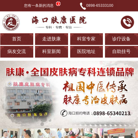
您有一条新的消息
0898-65333100
首页
走进肤康
科室专家
诊疗设备
病友交流
科室新闻
医院地址
自助挂号