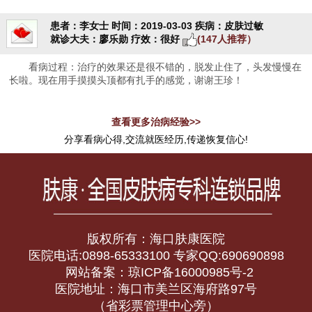
患者：李女士
时间：2019-03-03
疾病：皮肤过敏
就诊大夫：廖乐勋
疗效：很好
(147人推荐）
看病过程：治疗的效果还是很不错的，脱发止住了，头发慢慢在
长啦。现在用手摸摸头顶都有扎手的感觉，谢谢王珍！
查看更多治病经验>>
分享看病心得,交流就医经历,传递恢复信心!
版权所有：海口肤康医院
医院电话:0898-65333100 专家QQ:690690898
网站备案：琼ICP备16000985号-2
医院地址：海口市美兰区海府路97号
（省彩票管理中心旁）