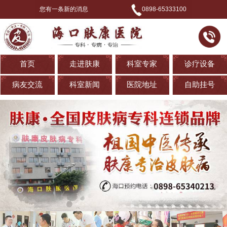
您有一条新的消息
0898-65333100
首页
走进肤康
科室专家
诊疗设备
病友交流
科室新闻
医院地址
自助挂号