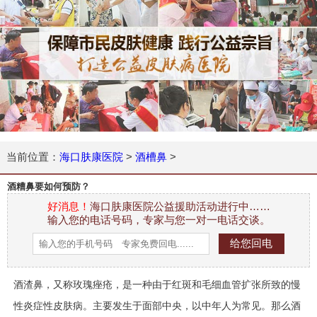
当前位置：
海口肤康医院
>
酒槽鼻
>
酒糟鼻要如何预防？
好消息！
海口肤康医院公益援助活动进行中……
输入您的电话号码，专家与您一对一电话交谈。
酒渣鼻，又称玫瑰
痤疮
，是一种
由于
红斑和毛细血管扩张
所致
的慢
性炎症性
皮肤病
。
主要发生于面部中央，以中
年人
为常见。那么酒