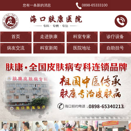
您有一条新的消息
0898-65333100
首页
走进肤康
科室专家
诊疗设备
病友交流
科室新闻
医院地址
自助挂号