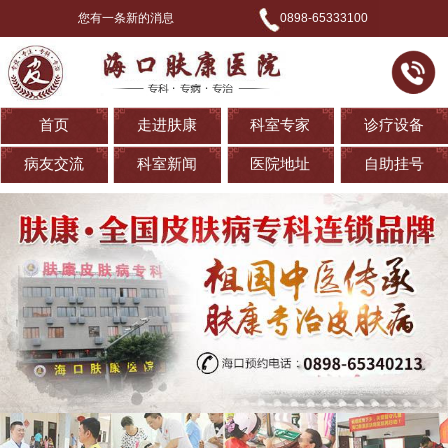
您有一条新的消息
0898-65333100
首页
走进肤康
科室专家
诊疗设备
病友交流
科室新闻
医院地址
自助挂号