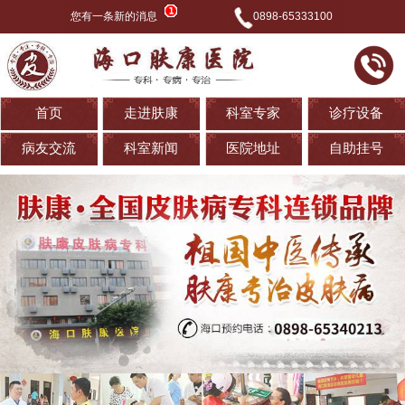
您有一条新的消息
0898-65333100
首页
走进肤康
科室专家
诊疗设备
病友交流
科室新闻
医院地址
自助挂号