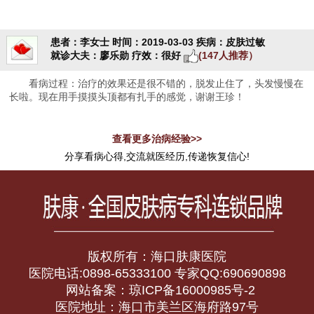
患者：李女士
时间：2019-03-03
疾病：皮肤过敏
就诊大夫：廖乐勋
疗效：很好
(147人推荐）
看病过程：治疗的效果还是很不错的，脱发止住了，头发慢慢在
长啦。现在用手摸摸头顶都有扎手的感觉，谢谢王珍！
查看更多治病经验>>
分享看病心得,交流就医经历,传递恢复信心!
版权所有：海口肤康医院
医院电话:0898-65333100 专家QQ:690690898
网站备案：琼ICP备16000985号-2
医院地址：海口市美兰区海府路97号