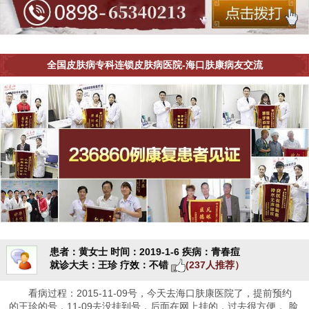
全国皮肤病专科连锁皮肤病医院-海口肤康病友交流
患者：黄女士
时间：2019-1-6
疾病：青春痘
就诊大夫：王珍
疗效：不错
(237人推荐）
看病过程：2015-11-09号，今天去海口肤康医院了，提前预约
的王珍的号，11-09去没挂到号，后面在网上挂的，过去很方便， 脸