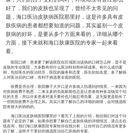
好了，我们的皮肤也呈现了，曾经不太常见的问
题，海口医治皮肤病医院那里好，这是许多具有皮
肤疾病的患者都想要知道的问题，其实鉴别一个皮
肤病的好坏，是要从多个方面来看的，详细从哪个
方面，接下来就和海口肤康医院的专家一起来看
看。
医院口碑：患者要了解该医院在区域医治该病的口碑怎么样，是不是
皮肤的专业医院，大多数有些什么医治特别和科研成果。有什么成功案
例，包括医生的医治经历，医院的服务和态度，医生的知名度。多了解病
人对医治后的口碑，有利于挑选更全面的医院。
收费是否合理：医院狮子大开口是许多病人怕遇到的情景。一来因为
对疾病收费不熟悉，二来太多的负面新闻也总是让患者有种多花钱买个结
壮的主意，所以许多患者对漫天要价也只能忍辱负重，这无疑更是助长了
一些医院收费不合理之风。其实只要了解自己的详细的病情，会对挑选医
院有很大的协助的。
海口医治皮肤病医院哪里好？看完了上面的介绍，相信我们对这个问
题有了必定的了解，如果你想要了解自己皮肤疾病的详细情况，请点击在
线咨询，我们海口肤康医院专家给你在线分析，让你对自己的情况有更多
的了解，这样才干更好的挑选医治自己疾病的专家。