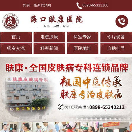
您有一条新的消息
0898-65333100
首页
走进肤康
科室专家
诊疗设备
病友交流
科室新闻
医院地址
自助挂号