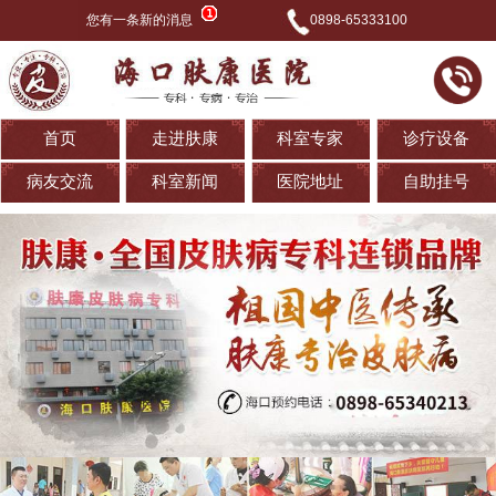
您有一条新的消息
0898-65333100
首页
走进肤康
科室专家
诊疗设备
病友交流
科室新闻
医院地址
自助挂号