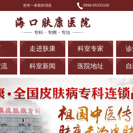
您有一条新的消息
0898-65333100
页
走进肤康
科室专家
诊
交流
科室新闻
医院地址
自