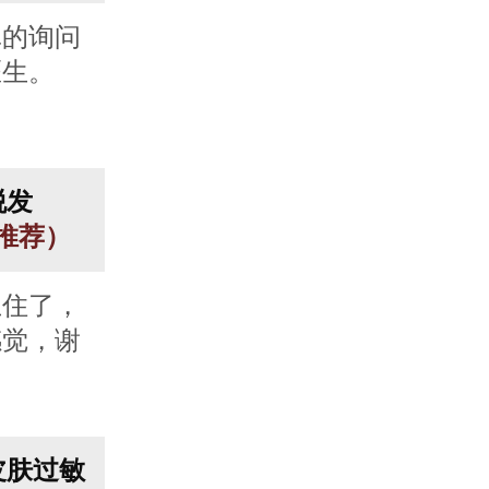
真的询问
医生。
脱发
人推荐）
止住了，
感觉，谢
皮肤过敏