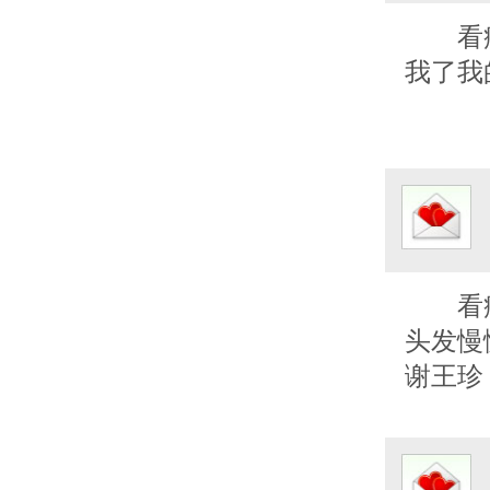
看
我了我
看
头发慢
谢王珍