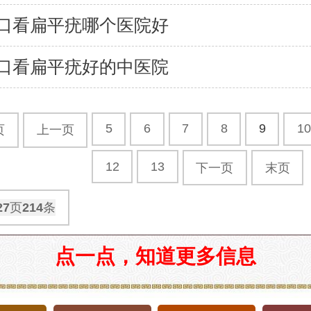
口看扁平疣哪个医院好
口看扁平疣好的中医院
5
6
7
8
9
10
页
上一页
12
13
下一页
末页
27
页
214
条
点一点，知道更多信息