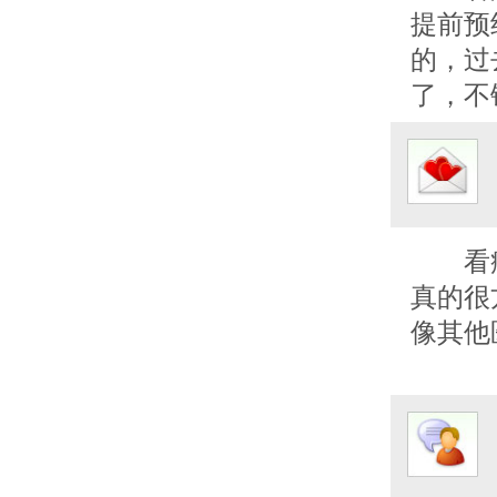
提前预
的，过
了，不
看
真的很
像其他