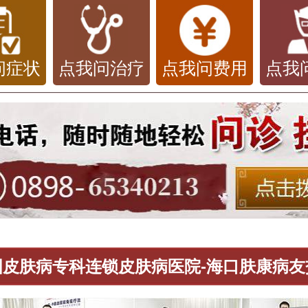
问症状
点我问治疗
点我问费用
点我
国皮肤病专科连锁皮肤病医院-海口肤康病友