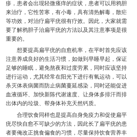
疹，患者会出现轻微瘙痒的症状，患者可以用鸦胆
来治疗，它性苦寒，有小毒，具有清热解毒，散疟
等功效，对治疗扁平疣很有疗效。因此，大家就需
要了解鸦胆子治扁平疣的方法以及其注意事项是很
重要的。
想要提高扁平疣的自愈机率，在平时首先应该
注意养成良好的生活习惯，如做到早睡早起，保证
足够的睡眠，避免熬夜和过度劳累，同时应该坚持
进行运动，尤其经常在阳光下进行有氧运动，可以
杀灭体表病菌而防止病菌蔓延感染，同时还能促进
血液循环、加快新陈代谢速度、让身体多排汗而排
出体内的垃圾、帮身体补充天然钙质。
合理饮食同样也是提高自身免疫力和促使扁平
疣尽快自愈不可缺少的方法，因此长了扁平疣的患
者要俺改正挑食偏食的习惯，尽量保持饮食营养丰