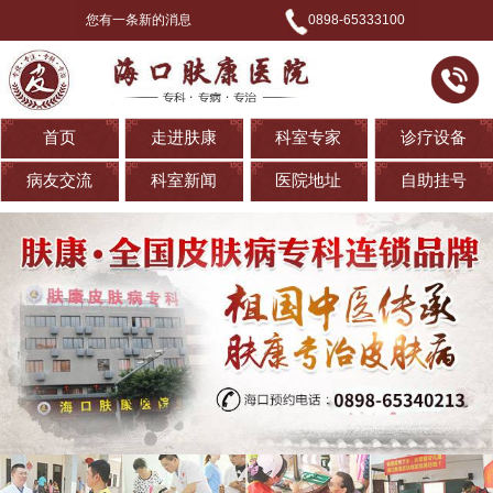
您有一条新的消息
0898-65333100
首页
走进肤康
科室专家
诊疗设备
病友交流
科室新闻
医院地址
自助挂号